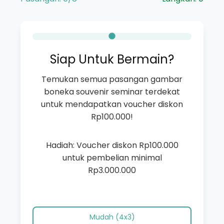
Siap Untuk Bermain?
Temukan semua pasangan gambar
boneka souvenir seminar terdekat
untuk mendapatkan voucher diskon
Rp100.000!
Hadiah:
Voucher diskon Rp100.000
untuk pembelian minimal
Rp3.000.000
Mudah (4x3)