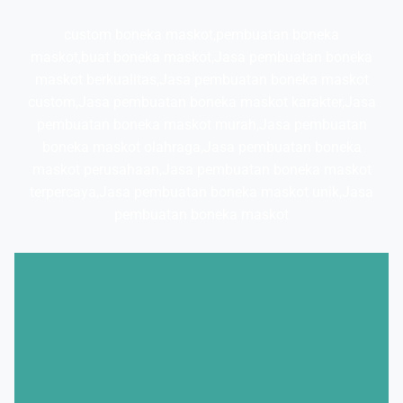
custom boneka maskot,pembuatan boneka
maskot,buat boneka maskot,Jasa pembuatan boneka
maskot berkualitas,Jasa pembuatan boneka maskot
custom,Jasa pembuatan boneka maskot karakter,Jasa
pembuatan boneka maskot murah,Jasa pembuatan
boneka maskot olahraga,Jasa pembuatan boneka
maskot perusahaan,Jasa pembuatan boneka maskot
terpercaya,Jasa pembuatan boneka maskot unik,Jasa
pembuatan boneka maskot