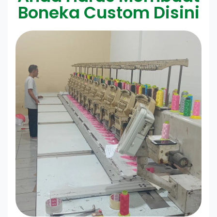
Boneka Custom Disini