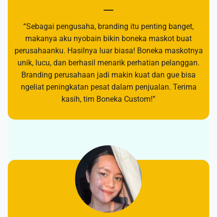
“Sebagai pengusaha, branding itu penting banget,
makanya aku nyobain bikin boneka maskot buat
perusahaanku. Hasilnya luar biasa! Boneka maskotnya
unik, lucu, dan berhasil menarik perhatian pelanggan.
Branding perusahaan jadi makin kuat dan gue bisa
ngeliat peningkatan pesat dalam penjualan. Terima
kasih, tim Boneka Custom!”