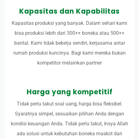
Kapasitas dan Kapabilitas
Kapasitas produksi yang banyak. Dalam sehari kami
bisa produksi lebih dari 300++ boneka atau 500++
bantal. Kami tidak bekerja sendiri, kerjasama antar
rumah produksi kuncinya. Bagi kami mereka bukan
kompetitor melainkan partner
Harga yang kompetitif
Tidak perlu takut soal uang, harga bisa fleksibel.
Syaratnya simpel, sesuaikan pilihan Anda dengan
kondisi keuangan Anda. Tidak perlu takut, Insya Allah
ada solusi untuk kebutuhan boneka maskot dan