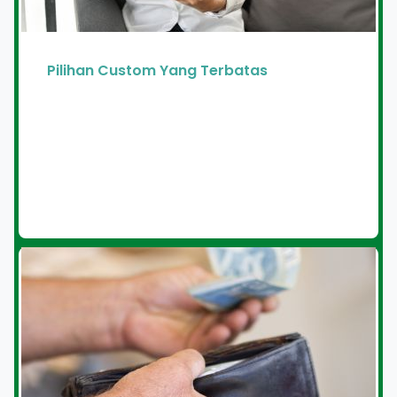
Pilihan Custom Yang Terbatas
Jangan terbatasi dengan pilihan custom yang
terbatas. Dengan kami, pilihan custom tidak ada
batasnya. Tim desain kami siap mewujudkan
ide kreatif dan keinginan khusus Anda dalam
boneka custom yang unik.