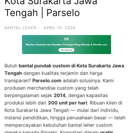
Kota Surakarta Jawa
Tengah | Parselo
BANTAL LEHER
·
APRIL 15, 2026
Butuh
bantal pundak custom di Kota Surakarta Jawa
Tengah
dengan kualitas terjamin dan harga
transparan?
Parselo.com
adalah solusinya. Kami
produsen merchandise custom yang telah
berpengalaman sejak
2014
, dengan kapasitas
produksi lebih dari
300 unit per hari
. Ribuan klien di
Kota Surakarta Jawa Tengah — mulai dari individu,
instansi pendidikan, hingga perusahaan besar — telah
mempercayakan kebutuhan bantal leher custom
mereka kepada Parselo. Konsultasi desain
gratis
,