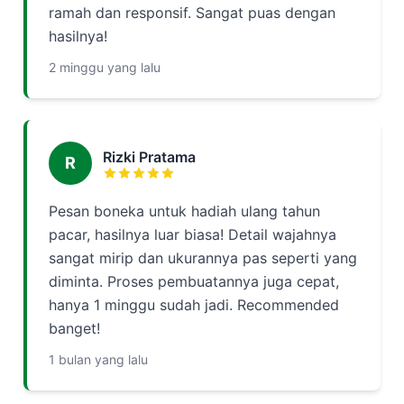
ramah dan responsif. Sangat puas dengan
hasilnya!
2 minggu yang lalu
Rizki Pratama
R
Pesan boneka untuk hadiah ulang tahun
pacar, hasilnya luar biasa! Detail wajahnya
sangat mirip dan ukurannya pas seperti yang
diminta. Proses pembuatannya juga cepat,
hanya 1 minggu sudah jadi. Recommended
banget!
1 bulan yang lalu