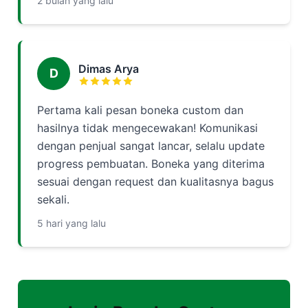
2 bulan yang lalu
Dimas Arya
D
Pertama kali pesan boneka custom dan
hasilnya tidak mengecewakan! Komunikasi
dengan penjual sangat lancar, selalu update
progress pembuatan. Boneka yang diterima
sesuai dengan request dan kualitasnya bagus
sekali.
5 hari yang lalu