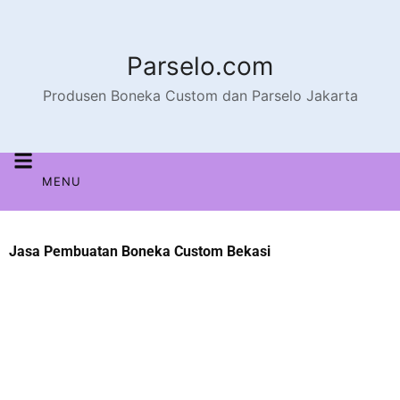
Parselo.com
Produsen Boneka Custom dan Parselo Jakarta
MENU
Jasa Pembuatan Boneka Custom Bekasi
Jika kamu sedang mencari
Jasa Pembuatan Boneka
Custom Bekasi
yang terpercaya, berkualitas, dan
profesional, maka
Parselo Boneka Bekasi
adalah pilihan
tepat. Boneka custom kini menjadi salah satu jenis
Bekasi
yang paling banyak dicari untuk keperluan perusahaan,
seminar, pelatihan, maupun kampanye promosi. Tidak