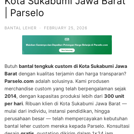
Kota Sukabumi Jawa Barat
| Parselo
BANTAL LEHER
·
FEBRUARY 25, 2026
Butuh
bantal tengkuk custom di Kota Sukabumi Jawa
Barat
dengan kualitas terjamin dan harga transparan?
Parselo.com
adalah solusinya. Kami produsen
merchandise custom yang telah berpengalaman sejak
2014
, dengan kapasitas produksi lebih dari
300 unit
per hari
. Ribuan klien di Kota Sukabumi Jawa Barat —
mulai dari individu, instansi pendidikan, hingga
perusahaan besar — telah mempercayakan kebutuhan
bantal leher custom mereka kepada Parselo. Konsultasi
desain
gratis
, quotation dikirim dalam 1×24 jam.