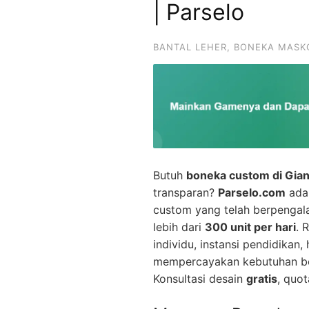
| Parselo
BANTAL LEHER
,
BONEKA MASK
Butuh
boneka custom di Gian
transparan?
Parselo.com
adal
custom yang telah berpenga
lebih dari
300 unit per hari
. 
individu, instansi pendidikan
mempercayakan kebutuhan bo
Konsultasi desain
gratis
, quot