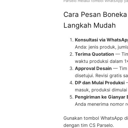
Parselo melalui tombol WhatsApp yan
Cara Pesan Boneka
Langkah Mudah
Konsultasi via WhatsAp
Anda: jenis produk, juml
Terima Quotation
— Tim
waktu produksi dalam 1
Approval Desain
— Tim 
disetujui. Revisi gratis
DP dan Mulai Produksi
—
masuk, produksi dimulai 
Pengiriman ke Gianyar B
Anda menerima nomor re
Gunakan tombol WhatsApp di 
dengan tim CS Parselo.