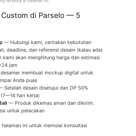
g tersedia di halaman ini.
 Custom di Parselo — 5
p
— Hubungi kami, ceritakan kebutuhan
ah, deadline, dan referensi desain (kalau ada)
 kami akan menghitung harga dan estimasi
×24 jam
desainer membuat mockup digital untuk
 sampai Anda puas
 Setelah desain disetujui dan DP 50%
(7—14 hari kerja)
ali
— Produk dikemas aman dan dikirim.
si untuk pelacakan
halaman ini untuk memulai konsultasi