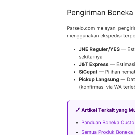
Pengiriman Boneka 
Parselo.com melayani pengir
menggunakan ekspedisi terpe
JNE Reguler/YES
— Esti
sekitarnya
J&T Express
— Estimasi 
SiCepat
— Pilihan hemat
Pickup Langsung
— Data
(konfirmasi via WA terle
🔗 Artikel Terkait yang 
Panduan Boneka Custo
Semua Produk Boneka 