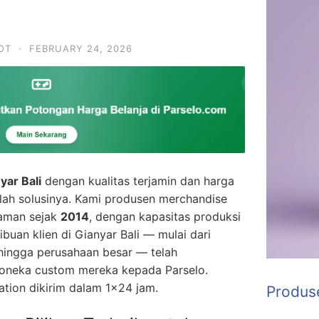
OT
·
FEBRUARY 24, 2026
yar Bali
dengan kualitas terjamin dan harga
ah solusinya. Kami produsen merchandise
laman sejak
2014
, dengan kapasitas produksi
Ribuan klien di Gianyar Bali — mulai dari
, hingga perusahaan besar — telah
neka custom mereka kepada Parselo.
ation dikirim dalam 1×24 jam.
Produs