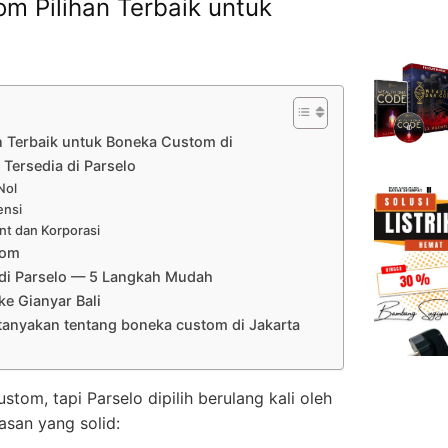
m Pilihan Terbaik untuk
n Terbaik untuk Boneka Custom di
Tersedia di Parselo
Nol
ensi
nt dan Korporasi
tom
di Parselo — 5 Langkah Mudah
e Gianyar Bali
tanyakan tentang boneka custom di Jakarta
om, tapi Parselo dipilih berulang kali oleh
lasan yang solid: