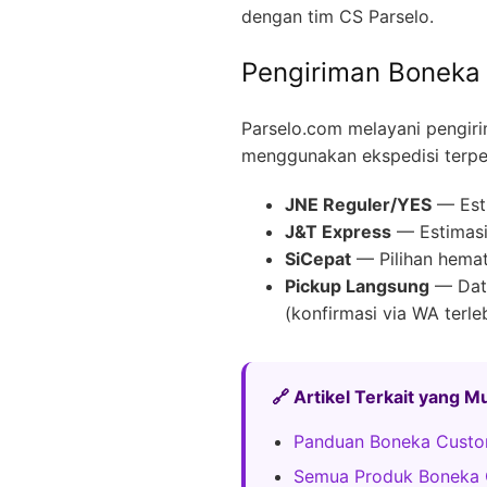
dengan tim CS Parselo.
Pengiriman Boneka 
Parselo.com melayani pengir
menggunakan ekspedisi terpe
JNE Reguler/YES
— Esti
J&T Express
— Estimasi 
SiCepat
— Pilihan hemat
Pickup Langsung
— Data
(konfirmasi via WA terle
🔗 Artikel Terkait yang 
Panduan Boneka Custo
Semua Produk Boneka 