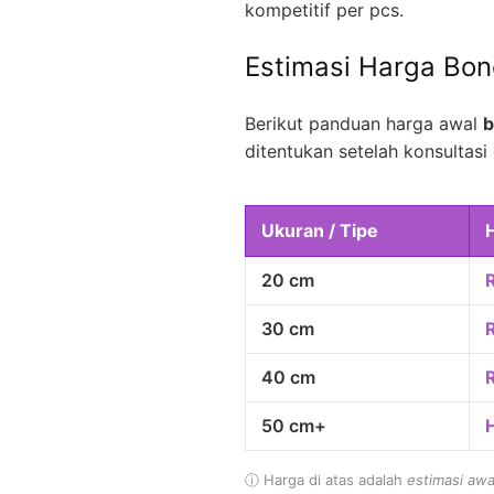
kompetitif per pcs.
Estimasi Harga Bo
Berikut panduan harga awal
b
ditentukan setelah konsultasi 
Ukuran / Tipe
20 cm
30 cm
40 cm
50 cm+
ⓘ Harga di atas adalah
estimasi awa