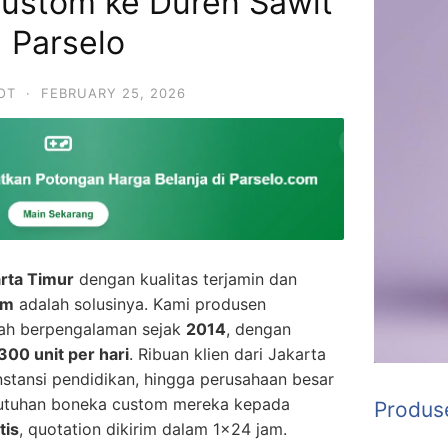
Custom ke Duren Sawit
| Parselo
OT
·
FEBRUARY 25, 2026
rta Timur
dengan kualitas terjamin dan
om
adalah solusinya. Kami produsen
lah berpengalaman sejak
2014
, dengan
300 unit per hari
. Ribuan klien dari Jakarta
instansi pendidikan, hingga perusahaan besar
utuhan boneka custom mereka kepada
Produs
tis
, quotation dikirim dalam 1×24 jam.