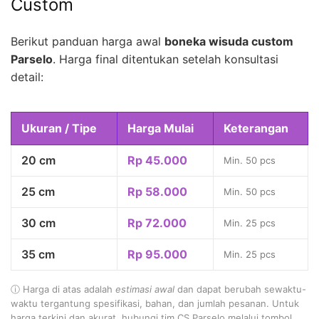
Custom
Berikut panduan harga awal
boneka wisuda custom
Parselo
. Harga final ditentukan setelah konsultasi
detail:
Ukuran / Tipe
Harga Mulai
Keterangan
20 cm
Rp 45.000
Min. 50 pcs
25 cm
Rp 58.000
Min. 50 pcs
30 cm
Rp 72.000
Min. 25 pcs
35 cm
Rp 95.000
Min. 25 pcs
ⓘ Harga di atas adalah
estimasi awal
dan dapat berubah sewaktu-
waktu tergantung spesifikasi, bahan, dan jumlah pesanan. Untuk
harga terkini dan akurat, hubungi tim CS Parselo melalui tombol