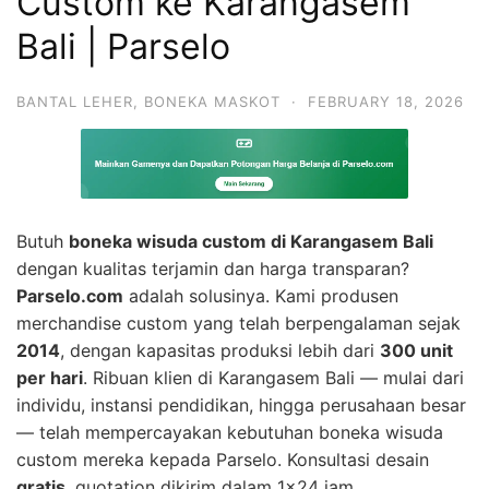
Custom ke Karangasem
Bali | Parselo
BANTAL LEHER
,
BONEKA MASKOT
·
FEBRUARY 18, 2026
Butuh
boneka wisuda custom di Karangasem Bali
dengan kualitas terjamin dan harga transparan?
Parselo.com
adalah solusinya. Kami produsen
merchandise custom yang telah berpengalaman sejak
2014
, dengan kapasitas produksi lebih dari
300 unit
per hari
. Ribuan klien di Karangasem Bali — mulai dari
individu, instansi pendidikan, hingga perusahaan besar
— telah mempercayakan kebutuhan boneka wisuda
custom mereka kepada Parselo. Konsultasi desain
gratis
, quotation dikirim dalam 1×24 jam.