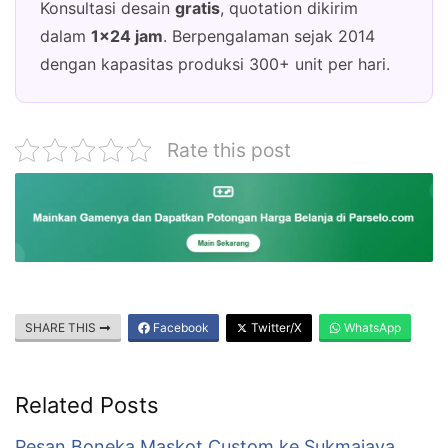
Konsultasi desain
gratis
, quotation dikirim
dalam
1×24 jam
. Berpengalaman sejak 2014
dengan kapasitas produksi 300+ unit per hari.
Rate this post
SHARE THIS
Facebook
Twitter/X
WhatsApp
Related Posts
Pesan Boneka Maskot Custom ke Sukmajaya