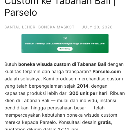
Custom ke Tabanan Bali |
Parselo
BANTAL LEHER
,
BONEKA MASKOT
·
JULY 20, 2026
Butuh
boneka wisuda custom di Tabanan Bali
dengan
kualitas terjamin dan harga transparan?
Parselo.com
adalah solusinya. Kami produsen merchandise custom
yang telah berpengalaman sejak
2014
, dengan
kapasitas produksi lebih dari
300 unit per hari
. Ribuan
klien di Tabanan Bali — mulai dari individu, instansi
pendidikan, hingga perusahaan besar — telah
mempercayakan kebutuhan boneka wisuda custom
mereka kepada Parselo. Konsultasi desain
gratis
,
quotation dikirim dalam 1×24 jam.