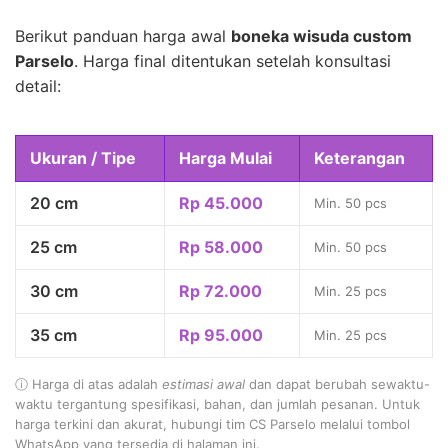
Berikut panduan harga awal
boneka wisuda custom
Parselo
. Harga final ditentukan setelah konsultasi
detail:
Ukuran / Tipe
Harga Mulai
Keterangan
20 cm
Rp 45.000
Min. 50 pcs
25 cm
Rp 58.000
Min. 50 pcs
30 cm
Rp 72.000
Min. 25 pcs
35 cm
Rp 95.000
Min. 25 pcs
ⓘ Harga di atas adalah
estimasi awal
dan dapat berubah sewaktu-
waktu tergantung spesifikasi, bahan, dan jumlah pesanan. Untuk
harga terkini dan akurat, hubungi tim CS Parselo melalui tombol
WhatsApp yang tersedia di halaman ini.