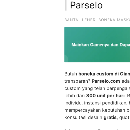
| Parselo
BANTAL LEHER
,
BONEKA MASK
Butuh
boneka custom di Gian
transparan?
Parselo.com
adal
custom yang telah berpenga
lebih dari
300 unit per hari
. 
individu, instansi pendidikan
mempercayakan kebutuhan bo
Konsultasi desain
gratis
, quot