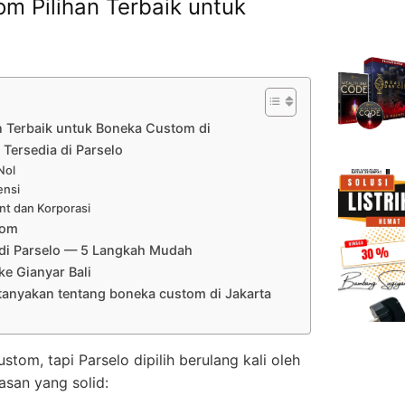
m Pilihan Terbaik untuk
n Terbaik untuk Boneka Custom di
Tersedia di Parselo
Nol
ensi
nt dan Korporasi
tom
di Parselo — 5 Langkah Mudah
e Gianyar Bali
tanyakan tentang boneka custom di Jakarta
om, tapi Parselo dipilih berulang kali oleh
lasan yang solid: