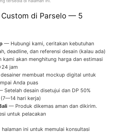
g tersedia di halaman ini.
 Custom di Parselo — 5
p
— Hubungi kami, ceritakan kebutuhan
ah, deadline, dan referensi desain (kalau ada)
 kami akan menghitung harga dan estimasi
×24 jam
desainer membuat mockup digital untuk
 sampai Anda puas
 Setelah desain disetujui dan DP 50%
(7—14 hari kerja)
ali
— Produk dikemas aman dan dikirim.
si untuk pelacakan
halaman ini untuk memulai konsultasi