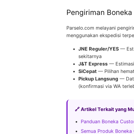
Pengiriman Boneka 
Parselo.com melayani pengir
menggunakan ekspedisi terpe
JNE Reguler/YES
— Esti
sekitarnya
J&T Express
— Estimasi 
SiCepat
— Pilihan hemat
Pickup Langsung
— Data
(konfirmasi via WA terle
🔗 Artikel Terkait yang 
Panduan Boneka Custo
Semua Produk Boneka 