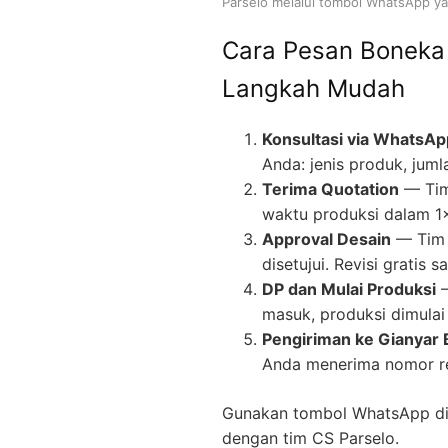
Parselo melalui tombol WhatsApp yan
Cara Pesan Boneka
Langkah Mudah
Konsultasi via WhatsAp
Anda: jenis produk, juml
Terima Quotation
— Tim
waktu produksi dalam 1
Approval Desain
— Tim 
disetujui. Revisi gratis
DP dan Mulai Produksi
—
masuk, produksi dimulai 
Pengiriman ke Gianyar B
Anda menerima nomor re
Gunakan tombol WhatsApp di 
dengan tim CS Parselo.