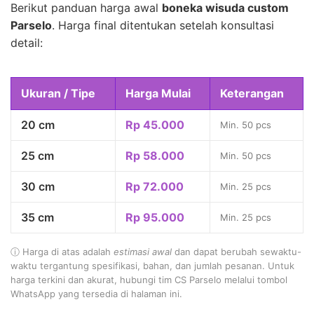
Berikut panduan harga awal
boneka wisuda custom
Parselo
. Harga final ditentukan setelah konsultasi
detail:
Ukuran / Tipe
Harga Mulai
Keterangan
20 cm
Rp 45.000
Min. 50 pcs
25 cm
Rp 58.000
Min. 50 pcs
30 cm
Rp 72.000
Min. 25 pcs
35 cm
Rp 95.000
Min. 25 pcs
ⓘ Harga di atas adalah
estimasi awal
dan dapat berubah sewaktu-
waktu tergantung spesifikasi, bahan, dan jumlah pesanan. Untuk
harga terkini dan akurat, hubungi tim CS Parselo melalui tombol
WhatsApp yang tersedia di halaman ini.