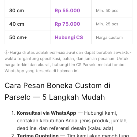
30 cm
Rp 55.000
Min. 50 pcs
40 cm
Rp 75.000
Min. 25 pcs
50 cm+
Hubungi CS
Harga custom
ⓘ Harga di atas adalah
estimasi awal
dan dapat berubah sewaktu-
waktu tergantung spesifikasi, bahan, dan jumlah pesanan. Untuk
harga terkini dan akurat, hubungi tim CS Parselo melalui tombol
WhatsApp yang tersedia di halaman ini.
Cara Pesan Boneka Custom di
Parselo — 5 Langkah Mudah
Konsultasi via WhatsApp
— Hubungi kami,
ceritakan kebutuhan Anda: jenis produk, jumlah,
deadline, dan referensi desain (kalau ada)
Terima Quotation
— Tim kami akan menghitung