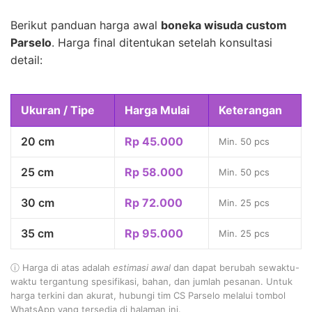
Berikut panduan harga awal
boneka wisuda custom
Parselo
. Harga final ditentukan setelah konsultasi
detail:
Ukuran / Tipe
Harga Mulai
Keterangan
20 cm
Rp 45.000
Min. 50 pcs
25 cm
Rp 58.000
Min. 50 pcs
30 cm
Rp 72.000
Min. 25 pcs
35 cm
Rp 95.000
Min. 25 pcs
ⓘ Harga di atas adalah
estimasi awal
dan dapat berubah sewaktu-
waktu tergantung spesifikasi, bahan, dan jumlah pesanan. Untuk
harga terkini dan akurat, hubungi tim CS Parselo melalui tombol
WhatsApp yang tersedia di halaman ini.