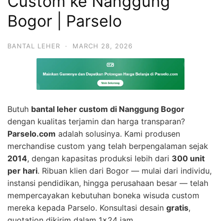
Custom ke Nanggung
Bogor | Parselo
BANTAL LEHER
·
MARCH 28, 2026
Butuh
bantal leher custom di Nanggung Bogor
dengan kualitas terjamin dan harga transparan?
Parselo.com
adalah solusinya. Kami produsen
merchandise custom yang telah berpengalaman sejak
2014
, dengan kapasitas produksi lebih dari
300 unit
per hari
. Ribuan klien dari Bogor — mulai dari individu,
instansi pendidikan, hingga perusahaan besar — telah
mempercayakan kebutuhan boneka wisuda custom
mereka kepada Parselo. Konsultasi desain
gratis
,
quotation dikirim dalam 1×24 jam.