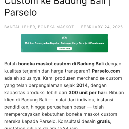
Custom ke Badung Bali |
Parselo
BANTAL LEHER
,
BONEKA MASKOT
·
FEBRUARY 24, 2026
Butuh
boneka maskot custom di Badung Bali
dengan
kualitas terjamin dan harga transparan?
Parselo.com
adalah solusinya. Kami produsen merchandise custom
yang telah berpengalaman sejak
2014
, dengan
kapasitas produksi lebih dari
300 unit per hari
. Ribuan
klien di Badung Bali — mulai dari individu, instansi
pendidikan, hingga perusahaan besar — telah
mempercayakan kebutuhan boneka maskot custom
mereka kepada Parselo. Konsultasi desain
gratis
,
quotation dikirim dalam 1×24 jam.