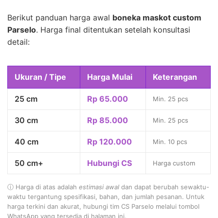
Berikut panduan harga awal
boneka maskot custom
Parselo
. Harga final ditentukan setelah konsultasi
detail:
Ukuran / Tipe
Harga Mulai
Keterangan
25 cm
Rp 65.000
Min. 25 pcs
30 cm
Rp 85.000
Min. 25 pcs
40 cm
Rp 120.000
Min. 10 pcs
50 cm+
Hubungi CS
Harga custom
ⓘ Harga di atas adalah
estimasi awal
dan dapat berubah sewaktu-
waktu tergantung spesifikasi, bahan, dan jumlah pesanan. Untuk
harga terkini dan akurat, hubungi tim CS Parselo melalui tombol
WhatsApp yang tersedia di halaman ini.