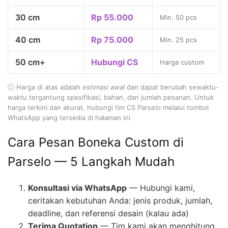
30 cm
Rp 55.000
Min. 50 pcs
40 cm
Rp 75.000
Min. 25 pcs
50 cm+
Hubungi CS
Harga custom
ⓘ Harga di atas adalah
estimasi awal
dan dapat berubah sewaktu-
waktu tergantung spesifikasi, bahan, dan jumlah pesanan. Untuk
harga terkini dan akurat, hubungi tim CS Parselo melalui tombol
WhatsApp yang tersedia di halaman ini.
Cara Pesan Boneka Custom di
Parselo — 5 Langkah Mudah
Konsultasi via WhatsApp
— Hubungi kami,
ceritakan kebutuhan Anda: jenis produk, jumlah,
deadline, dan referensi desain (kalau ada)
Terima Quotation
— Tim kami akan menghitung