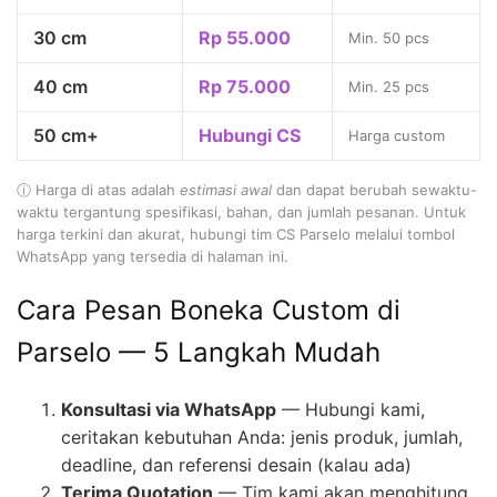
30 cm
Rp 55.000
Min. 50 pcs
40 cm
Rp 75.000
Min. 25 pcs
50 cm+
Hubungi CS
Harga custom
ⓘ Harga di atas adalah
estimasi awal
dan dapat berubah sewaktu-
waktu tergantung spesifikasi, bahan, dan jumlah pesanan. Untuk
harga terkini dan akurat, hubungi tim CS Parselo melalui tombol
WhatsApp yang tersedia di halaman ini.
Cara Pesan Boneka Custom di
Parselo — 5 Langkah Mudah
Konsultasi via WhatsApp
— Hubungi kami,
ceritakan kebutuhan Anda: jenis produk, jumlah,
deadline, dan referensi desain (kalau ada)
Terima Quotation
— Tim kami akan menghitung