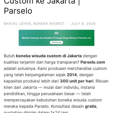
Custom ke Jakarta |
Parselo
BANTAL LEHER
,
BONEKA MASKOT
·
JULY 8, 2026
Butuh
boneka wisuda custom di Jakarta
dengan
kualitas terjamin dan harga transparan?
Parselo.com
adalah solusinya. Kami produsen merchandise custom
yang telah berpengalaman sejak
2014
, dengan
kapasitas produksi lebih dari
300 unit per hari
. Ribuan
klien dari Jakarta — mulai dari individu, instansi
pendidikan, hingga perusahaan besar — telah
mempercayakan kebutuhan boneka wisuda custom
mereka kepada Parselo. Konsultasi desain
gratis
,
quotation dikirim dalam 1×24 jam.