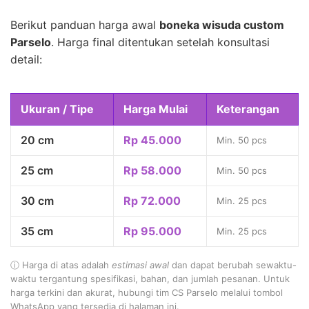
Berikut panduan harga awal
boneka wisuda custom
Parselo
. Harga final ditentukan setelah konsultasi
detail:
Ukuran / Tipe
Harga Mulai
Keterangan
20 cm
Rp 45.000
Min. 50 pcs
25 cm
Rp 58.000
Min. 50 pcs
30 cm
Rp 72.000
Min. 25 pcs
35 cm
Rp 95.000
Min. 25 pcs
ⓘ Harga di atas adalah
estimasi awal
dan dapat berubah sewaktu-
waktu tergantung spesifikasi, bahan, dan jumlah pesanan. Untuk
harga terkini dan akurat, hubungi tim CS Parselo melalui tombol
WhatsApp yang tersedia di halaman ini.