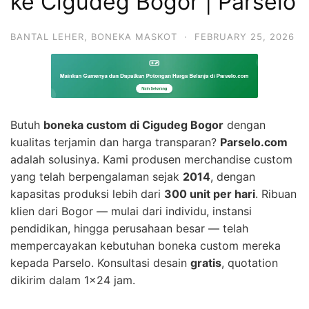
ke Cigudeg Bogor | Parselo
BANTAL LEHER
,
BONEKA MASKOT
·
FEBRUARY 25, 2026
Butuh
boneka custom di Cigudeg Bogor
dengan
kualitas terjamin dan harga transparan?
Parselo.com
adalah solusinya. Kami produsen merchandise custom
yang telah berpengalaman sejak
2014
, dengan
kapasitas produksi lebih dari
300 unit per hari
. Ribuan
klien dari Bogor — mulai dari individu, instansi
pendidikan, hingga perusahaan besar — telah
mempercayakan kebutuhan boneka custom mereka
kepada Parselo. Konsultasi desain
gratis
, quotation
dikirim dalam 1×24 jam.