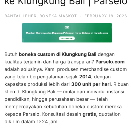
ke Klungkung Bali | Parselo
BANTAL LEHER
,
BONEKA MASKOT
·
FEBRUARY 18, 2026
Butuh
boneka custom di Klungkung Bali
dengan
kualitas terjamin dan harga transparan?
Parselo.com
adalah solusinya. Kami produsen merchandise custom
yang telah berpengalaman sejak
2014
, dengan
kapasitas produksi lebih dari
300 unit per hari
. Ribuan
klien di Klungkung Bali — mulai dari individu, instansi
pendidikan, hingga perusahaan besar — telah
mempercayakan kebutuhan boneka custom mereka
kepada Parselo. Konsultasi desain
gratis
, quotation
dikirim dalam 1×24 jam.