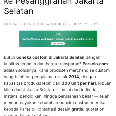
ke Pesanggrahan Jakarta
Selatan
BANTAL LEHER
,
BONEKA MASKOT
·
JULY 27, 2026
Butuh
boneka custom di Jakarta Selatan
dengan
kualitas terjamin dan harga transparan?
Parselo.com
adalah solusinya. Kami produsen merchandise custom
yang telah berpengalaman sejak
2014
, dengan
kapasitas produksi lebih dari
300 unit per hari
. Ribuan
klien dari Jakarta Selatan — mulai dari individu,
instansi pendidikan, hingga perusahaan besar — telah
mempercayakan kebutuhan boneka custom mereka
kepada Parselo. Konsultasi desain
gratis
, quotation
dikirim dalam 1×24 jam.