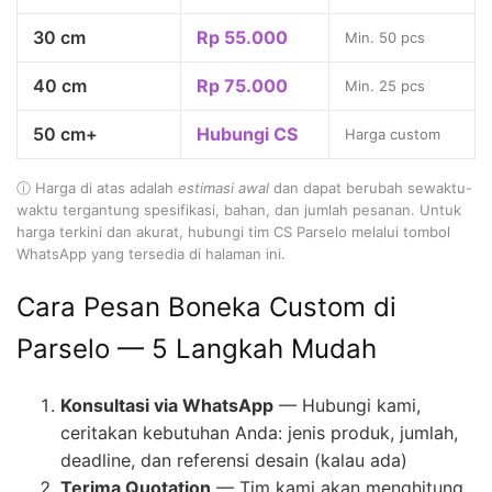
30 cm
Rp 55.000
Min. 50 pcs
40 cm
Rp 75.000
Min. 25 pcs
50 cm+
Hubungi CS
Harga custom
ⓘ Harga di atas adalah
estimasi awal
dan dapat berubah sewaktu-
waktu tergantung spesifikasi, bahan, dan jumlah pesanan. Untuk
harga terkini dan akurat, hubungi tim CS Parselo melalui tombol
WhatsApp yang tersedia di halaman ini.
Cara Pesan Boneka Custom di
Parselo — 5 Langkah Mudah
Konsultasi via WhatsApp
— Hubungi kami,
ceritakan kebutuhan Anda: jenis produk, jumlah,
deadline, dan referensi desain (kalau ada)
Terima Quotation
— Tim kami akan menghitung