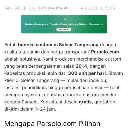
BANTAL LEHER
,
BONEKA MASKOT
·
AUGUST 3, 2026
Butuh
boneka custom di Solear Tangerang
dengan
kualitas terjamin dan harga transparan?
Parselo.com
adalah solusinya. Kami produsen merchandise custom
yang telah berpengalaman sejak
2014
, dengan
kapasitas produksi lebih dari
300 unit per hari
. Ribuan
klien di Solear Tangerang — mulai dari individu,
instansi pendidikan, hingga perusahaan besar — telah
mempercayakan kebutuhan boneka custom mereka
kepada Parselo. Konsultasi desain
gratis
, quotation
dikirim dalam 1×24 jam.
Mengapa Parselo.com Pilihan