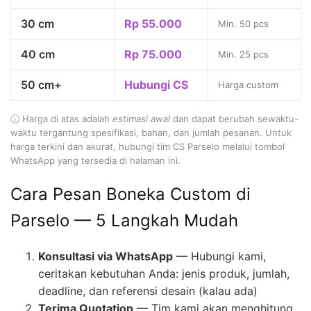
30 cm
Rp 55.000
Min. 50 pcs
40 cm
Rp 75.000
Min. 25 pcs
50 cm+
Hubungi CS
Harga custom
ⓘ Harga di atas adalah
estimasi awal
dan dapat berubah sewaktu-
waktu tergantung spesifikasi, bahan, dan jumlah pesanan. Untuk
harga terkini dan akurat, hubungi tim CS Parselo melalui tombol
WhatsApp yang tersedia di halaman ini.
Cara Pesan Boneka Custom di
Parselo — 5 Langkah Mudah
Konsultasi via WhatsApp
— Hubungi kami,
ceritakan kebutuhan Anda: jenis produk, jumlah,
deadline, dan referensi desain (kalau ada)
Terima Quotation
— Tim kami akan menghitung