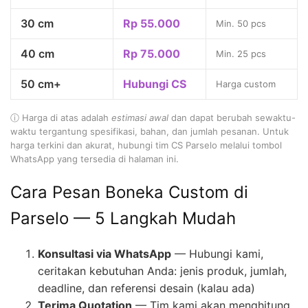
30 cm
Rp 55.000
Min. 50 pcs
40 cm
Rp 75.000
Min. 25 pcs
50 cm+
Hubungi CS
Harga custom
ⓘ Harga di atas adalah
estimasi awal
dan dapat berubah sewaktu-
waktu tergantung spesifikasi, bahan, dan jumlah pesanan. Untuk
harga terkini dan akurat, hubungi tim CS Parselo melalui tombol
WhatsApp yang tersedia di halaman ini.
Cara Pesan Boneka Custom di
Parselo — 5 Langkah Mudah
Konsultasi via WhatsApp
— Hubungi kami,
ceritakan kebutuhan Anda: jenis produk, jumlah,
deadline, dan referensi desain (kalau ada)
Terima Quotation
— Tim kami akan menghitung