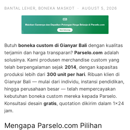
BANTAL LEHER
,
BONEKA MASKOT
·
AUGUST 5, 2026
Butuh
boneka custom di Gianyar Bali
dengan kualitas
terjamin dan harga transparan?
Parselo.com
adalah
solusinya. Kami produsen merchandise custom yang
telah berpengalaman sejak
2014
, dengan kapasitas
produksi lebih dari
300 unit per hari
. Ribuan klien di
Gianyar Bali — mulai dari individu, instansi pendidikan,
hingga perusahaan besar — telah mempercayakan
kebutuhan boneka custom mereka kepada Parselo.
Konsultasi desain
gratis
, quotation dikirim dalam 1×24
jam.
Mengapa Parselo.com Pilihan