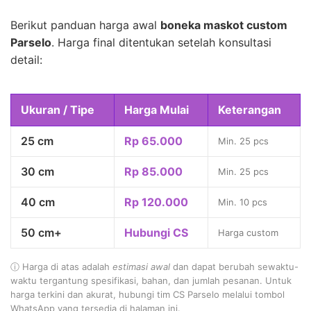
Berikut panduan harga awal
boneka maskot custom
Parselo
. Harga final ditentukan setelah konsultasi
detail:
Ukuran / Tipe
Harga Mulai
Keterangan
25 cm
Rp 65.000
Min. 25 pcs
30 cm
Rp 85.000
Min. 25 pcs
40 cm
Rp 120.000
Min. 10 pcs
50 cm+
Hubungi CS
Harga custom
ⓘ Harga di atas adalah
estimasi awal
dan dapat berubah sewaktu-
waktu tergantung spesifikasi, bahan, dan jumlah pesanan. Untuk
harga terkini dan akurat, hubungi tim CS Parselo melalui tombol
WhatsApp yang tersedia di halaman ini.