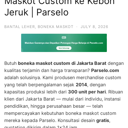
Maskot Custom ke Kebon
Jeruk | Parselo
BANTAL LEHER
,
BONEKA MASKOT
·
JULY 8, 2026
Butuh
boneka maskot custom di Jakarta Barat
dengan
kualitas terjamin dan harga transparan?
Parselo.com
adalah solusinya. Kami produsen merchandise custom
yang telah berpengalaman sejak
2014
, dengan
kapasitas produksi lebih dari
300 unit per hari
. Ribuan
klien dari Jakarta Barat — mulai dari individu, instansi
pendidikan, hingga perusahaan besar — telah
mempercayakan kebutuhan boneka maskot custom
mereka kepada Parselo. Konsultasi desain
gratis
,
quotation dikirim dalam 1×24 jam.