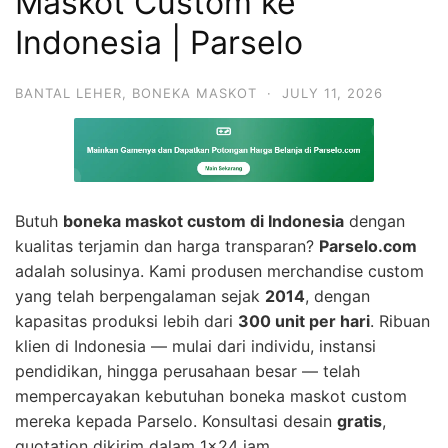
Maskot Custom ke
Indonesia | Parselo
BANTAL LEHER
,
BONEKA MASKOT
·
JULY 11, 2026
Butuh
boneka maskot custom di Indonesia
dengan
kualitas terjamin dan harga transparan?
Parselo.com
adalah solusinya. Kami produsen merchandise custom
yang telah berpengalaman sejak
2014
, dengan
kapasitas produksi lebih dari
300 unit per hari
. Ribuan
klien di Indonesia — mulai dari individu, instansi
pendidikan, hingga perusahaan besar — telah
mempercayakan kebutuhan boneka maskot custom
mereka kepada Parselo. Konsultasi desain
gratis
,
quotation dikirim dalam 1×24 jam.