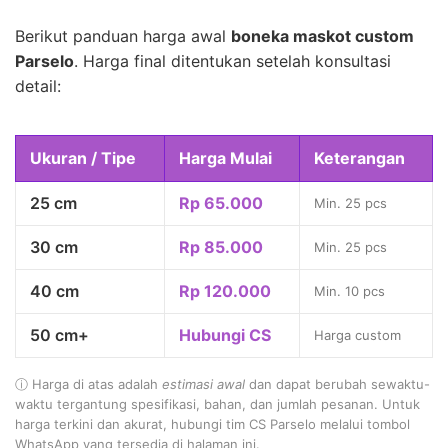
Berikut panduan harga awal
boneka maskot custom
Parselo
. Harga final ditentukan setelah konsultasi
detail:
Ukuran / Tipe
Harga Mulai
Keterangan
25 cm
Rp 65.000
Min. 25 pcs
30 cm
Rp 85.000
Min. 25 pcs
40 cm
Rp 120.000
Min. 10 pcs
50 cm+
Hubungi CS
Harga custom
ⓘ Harga di atas adalah
estimasi awal
dan dapat berubah sewaktu-
waktu tergantung spesifikasi, bahan, dan jumlah pesanan. Untuk
harga terkini dan akurat, hubungi tim CS Parselo melalui tombol
WhatsApp yang tersedia di halaman ini.