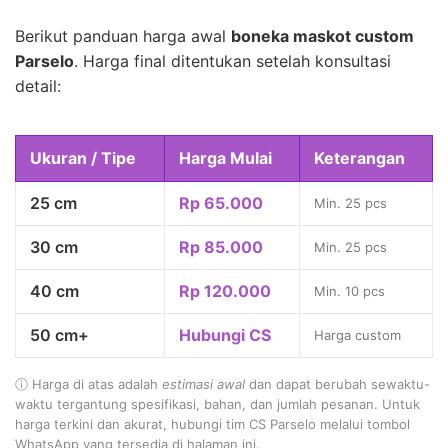
Berikut panduan harga awal
boneka maskot custom
Parselo
. Harga final ditentukan setelah konsultasi
detail:
Ukuran / Tipe
Harga Mulai
Keterangan
25 cm
Rp 65.000
Min. 25 pcs
30 cm
Rp 85.000
Min. 25 pcs
40 cm
Rp 120.000
Min. 10 pcs
50 cm+
Hubungi CS
Harga custom
ⓘ Harga di atas adalah
estimasi awal
dan dapat berubah sewaktu-
waktu tergantung spesifikasi, bahan, dan jumlah pesanan. Untuk
harga terkini dan akurat, hubungi tim CS Parselo melalui tombol
WhatsApp yang tersedia di halaman ini.