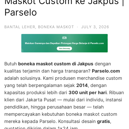
Maskot Custom ke Jakpus |
Parselo
BANTAL LEHER
,
BONEKA MASKOT
·
JULY 3, 2026
Butuh
boneka maskot custom di Jakpus
dengan
kualitas terjamin dan harga transparan?
Parselo.com
adalah solusinya. Kami produsen merchandise custom
yang telah berpengalaman sejak
2014
, dengan
kapasitas produksi lebih dari
300 unit per hari
. Ribuan
klien dari Jakarta Pusat — mulai dari individu, instansi
pendidikan, hingga perusahaan besar — telah
mempercayakan kebutuhan boneka maskot custom
mereka kepada Parselo. Konsultasi desain
gratis
,
quotation dikirim dalam 1×24 jam.