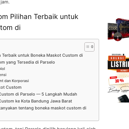
 jam.
m Pilihan Terbaik untuk
tom di
n Terbaik untuk Boneka Maskot Custom di
m yang Tersedia di Parselo
Nol
ensi
nt dan Korporasi
kot Custom
Custom di Parselo — 5 Langkah Mudah
Custom ke Kota Bandung Jawa Barat
itanyakan tentang boneka maskot custom di
om, tapi Parselo dipilih berulang kali oleh