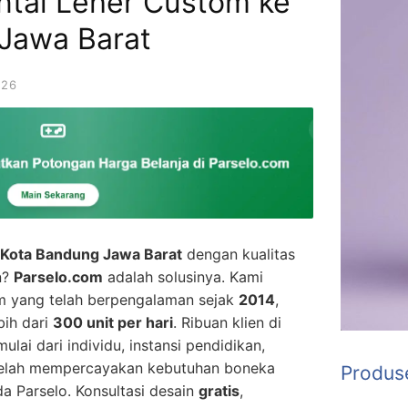
tal Leher Custom ke
Jawa Barat
026
i Kota Bandung Jawa Barat
dengan kualitas
n?
Parselo.com
adalah solusinya. Kami
m yang telah berpengalaman sejak
2014
,
bih dari
300 unit per hari
. Ribuan klien di
ai dari individu, instansi pendidikan,
telah mempercayakan kebutuhan boneka
Produs
 Parselo. Konsultasi desain
gratis
,