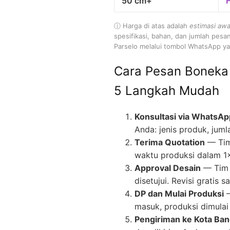
50 cm+
ⓘ Harga di atas adalah
estimasi awa
spesifikasi, bahan, dan jumlah pesa
Parselo melalui tombol WhatsApp yan
Cara Pesan Boneka
5 Langkah Mudah
Konsultasi via WhatsAp
Anda: jenis produk, juml
Terima Quotation
— Tim
waktu produksi dalam 1
Approval Desain
— Tim 
disetujui. Revisi gratis
DP dan Mulai Produksi
—
masuk, produksi dimulai 
Pengiriman ke Kota Ba