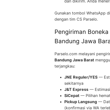
dan dikirim. Anda mener
Gunakan tombol WhatsApp di 
dengan tim CS Parselo.
Pengiriman Boneka
Bandung Jawa Bara
Parselo.com melayani pengir
Bandung Jawa Barat
menggun
terjangkau:
JNE Reguler/YES
— Esti
sekitarnya
J&T Express
— Estimasi 
SiCepat
— Pilihan hemat
Pickup Langsung
— Data
(konfirmasi via WA terle