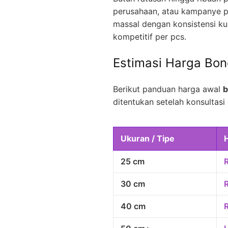
perusahaan, atau kampanye p
massal dengan konsistensi kua
kompetitif per pcs.
Estimasi Harga Bo
Berikut panduan harga awal
b
ditentukan setelah konsultasi 
Ukuran / Tipe
25 cm
30 cm
40 cm