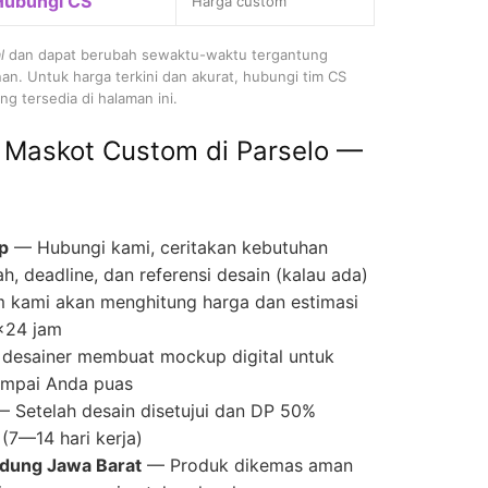
Hubungi CS
Harga custom
l
dan dapat berubah sewaktu-waktu tergantung
nan. Untuk harga terkini dan akurat, hubungi tim CS
g tersedia di halaman ini.
 Maskot Custom di Parselo —
p
— Hubungi kami, ceritakan kebutuhan
ah, deadline, dan referensi desain (kalau ada)
 kami akan menghitung harga dan estimasi
×24 jam
desainer membuat mockup digital untuk
 sampai Anda puas
 Setelah desain disetujui dan DP 50%
(7—14 hari kerja)
ndung Jawa Barat
— Produk dikemas aman