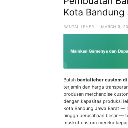
Pembuatan Ban
Kota Bandung 
BANTAL LEHER
·
MARCH 9, 2
Butuh
bantal leher custom d
terjamin dan harga transpara
produsen merchandise custo
dengan kapasitas produksi le
Kota Bandung Jawa Barat — mul
hingga perusahaan besar — 
maskot custom mereka kepada