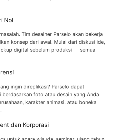
i Nol
 masalah. Tim desainer Parselo akan bekerja
n konsep dari awal. Mulai dari diskusi ide,
ckup digital sebelum produksi — semua
rensi
ng ingin direplikasi? Parselo dapat
gi berdasarkan foto atau desain yang Anda
erusahaan, karakter animasi, atau boneka
.
ent dan Korporasi
cs untuk acara wisuda, seminar, ulang tahun