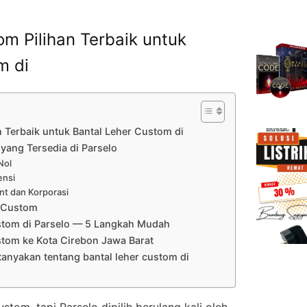
m Pilihan Terbaik untuk
m di
 Terbaik untuk Bantal Leher Custom di
 yang Tersedia di Parselo
Nol
ensi
nt dan Korporasi
r Custom
stom di Parselo — 5 Langkah Mudah
stom ke Kota Cirebon Jawa Barat
tanyakan tentang bantal leher custom di
om, tapi Parselo dipilih berulang kali oleh