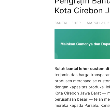
Pengrajin Bant
Kota Cirebon 
BANTAL LEHER
·
MARCH 31, 2
Butuh
bantal leher custom di
terjamin dan harga transpara
produsen merchandise custo
dengan kapasitas produksi le
Kota Cirebon Jawa Barat — mul
perusahaan besar — telah me
mereka kepada Parselo. Konsu