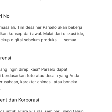
i Nol
 masalah. Tim desainer Parselo akan bekerja
n konsep dari awal. Mulai dari diskusi ide,
ckup digital sebelum produksi — semua
rensi
ng ingin direplikasi? Parselo dapat
gi berdasarkan foto atau desain yang Anda
erusahaan, karakter animasi, atau boneka
.
ent dan Korporasi
cs untuk acara wisuda, seminar, ulang tahun