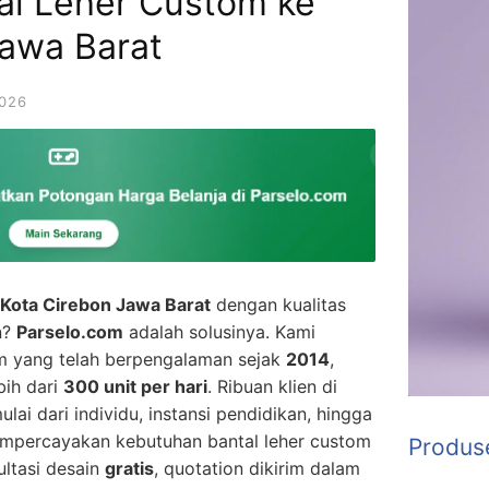
al Leher Custom ke
Jawa Barat
026
 Kota Cirebon Jawa Barat
dengan kualitas
n?
Parselo.com
adalah solusinya. Kami
m yang telah berpengalaman sejak
2014
,
bih dari
300 unit per hari
. Ribuan klien di
ai dari individu, instansi pendidikan, hingga
mpercayakan kebutuhan bantal leher custom
Produs
ltasi desain
gratis
, quotation dikirim dalam