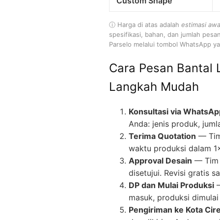
Custom Shape
ⓘ Harga di atas adalah
estimasi awa
spesifikasi, bahan, dan jumlah pesa
Parselo melalui tombol WhatsApp yan
Cara Pesan Bantal 
Langkah Mudah
Konsultasi via WhatsAp
Anda: jenis produk, juml
Terima Quotation
— Tim
waktu produksi dalam 1
Approval Desain
— Tim 
disetujui. Revisi gratis
DP dan Mulai Produksi
—
masuk, produksi dimulai 
Pengiriman ke Kota Cir