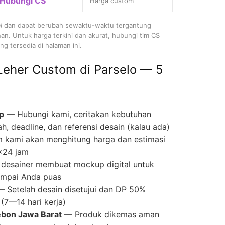
Hubungi CS
Harga custom
l
dan dapat berubah sewaktu-waktu tergantung
nan. Untuk harga terkini dan akurat, hubungi tim CS
g tersedia di halaman ini.
Leher Custom di Parselo — 5
p
— Hubungi kami, ceritakan kebutuhan
ah, deadline, dan referensi desain (kalau ada)
 kami akan menghitung harga dan estimasi
×24 jam
desainer membuat mockup digital untuk
 sampai Anda puas
 Setelah desain disetujui dan DP 50%
(7—14 hari kerja)
ebon Jawa Barat
— Produk dikemas aman