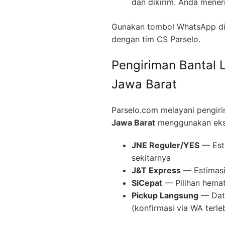
dan dikirim. Anda mener
Gunakan tombol WhatsApp di 
dengan tim CS Parselo.
Pengiriman Bantal 
Jawa Barat
Parselo.com melayani pengir
Jawa Barat
menggunakan eksp
JNE Reguler/YES
— Esti
sekitarnya
J&T Express
— Estimasi 
SiCepat
— Pilihan hemat
Pickup Langsung
— Data
(konfirmasi via WA terle