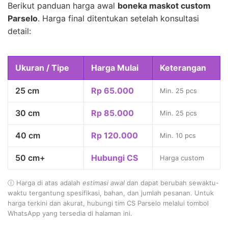
Berikut panduan harga awal
boneka maskot custom
Parselo
. Harga final ditentukan setelah konsultasi
detail:
Ukuran / Tipe
Harga Mulai
Keterangan
25 cm
Rp 65.000
Min. 25 pcs
30 cm
Rp 85.000
Min. 25 pcs
40 cm
Rp 120.000
Min. 10 pcs
50 cm+
Hubungi CS
Harga custom
ⓘ Harga di atas adalah
estimasi awal
dan dapat berubah sewaktu-
waktu tergantung spesifikasi, bahan, dan jumlah pesanan. Untuk
harga terkini dan akurat, hubungi tim CS Parselo melalui tombol
WhatsApp yang tersedia di halaman ini.