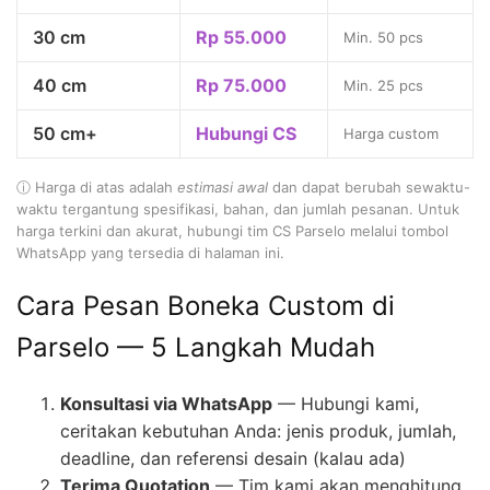
30 cm
Rp 55.000
Min. 50 pcs
40 cm
Rp 75.000
Min. 25 pcs
50 cm+
Hubungi CS
Harga custom
ⓘ Harga di atas adalah
estimasi awal
dan dapat berubah sewaktu-
waktu tergantung spesifikasi, bahan, dan jumlah pesanan. Untuk
harga terkini dan akurat, hubungi tim CS Parselo melalui tombol
WhatsApp yang tersedia di halaman ini.
Cara Pesan Boneka Custom di
Parselo — 5 Langkah Mudah
Konsultasi via WhatsApp
— Hubungi kami,
ceritakan kebutuhan Anda: jenis produk, jumlah,
deadline, dan referensi desain (kalau ada)
Terima Quotation
— Tim kami akan menghitung