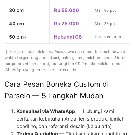
30 cm
Rp 55.000
Min. 50 pcs
40 cm
Rp 75.000
Min. 25 pcs
50 cm+
Hubungi CS
Harga custom
ⓘ Harga di atas adalah
estimasi awal
dan dapat berubah sewaktu-
waktu tergantung spesifikasi, bahan, dan jumlah pesanan. Untuk
harga terkini dan akurat, hubungi tim CS Parselo melalui tombol
WhatsApp yang tersedia di halaman ini.
Cara Pesan Boneka Custom di
Parselo — 5 Langkah Mudah
Konsultasi via WhatsApp
— Hubungi kami,
ceritakan kebutuhan Anda: jenis produk, jumlah,
deadline, dan referensi desain (kalau ada)
Terima Quotation
— Tim kami akan menghitung