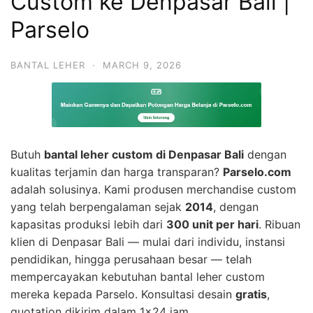
Custom ke Denpasar Bali |
Parselo
BANTAL LEHER
·
MARCH 9, 2026
Butuh
bantal leher custom di Denpasar Bali
dengan
kualitas terjamin dan harga transparan?
Parselo.com
adalah solusinya. Kami produsen merchandise custom
yang telah berpengalaman sejak
2014
, dengan
kapasitas produksi lebih dari
300 unit per hari
. Ribuan
klien di Denpasar Bali — mulai dari individu, instansi
pendidikan, hingga perusahaan besar — telah
mempercayakan kebutuhan bantal leher custom
mereka kepada Parselo. Konsultasi desain
gratis
,
quotation dikirim dalam 1×24 jam.