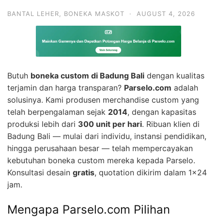
BANTAL LEHER
,
BONEKA MASKOT
·
AUGUST 4, 2026
Butuh
boneka custom di Badung Bali
dengan kualitas
terjamin dan harga transparan?
Parselo.com
adalah
solusinya. Kami produsen merchandise custom yang
telah berpengalaman sejak
2014
, dengan kapasitas
produksi lebih dari
300 unit per hari
. Ribuan klien di
Badung Bali — mulai dari individu, instansi pendidikan,
hingga perusahaan besar — telah mempercayakan
kebutuhan boneka custom mereka kepada Parselo.
Konsultasi desain
gratis
, quotation dikirim dalam 1×24
jam.
Mengapa Parselo.com Pilihan