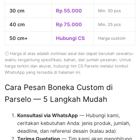
30 cm
Rp 55.000
Min. 50 pcs
40 cm
Rp 75.000
Min. 25 pcs
50 cm+
Hubungi CS
Harga custom
ⓘ Harga di atas adalah
estimasi awal
dan dapat berubah sewaktu-
waktu tergantung spesifikasi, bahan, dan jumlah pesanan. Untuk
harga terkini dan akurat, hubungi tim CS Parselo melalui tombol
WhatsApp yang tersedia di halaman ini.
Cara Pesan Boneka Custom di
Parselo — 5 Langkah Mudah
Konsultasi via WhatsApp
— Hubungi kami,
ceritakan kebutuhan Anda: jenis produk, jumlah,
deadline, dan referensi desain (kalau ada)
Terima Quotation
— Tim kami akan menghitung