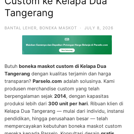
Custom ke Kelapa Dua
Tangerang
BANTAL LEHER
,
BONEKA MASKOT
·
JULY 8, 2026
Butuh
boneka maskot custom di Kelapa Dua
Tangerang
dengan kualitas terjamin dan harga
transparan?
Parselo.com
adalah solusinya. Kami
produsen merchandise custom yang telah
berpengalaman sejak
2014
, dengan kapasitas
produksi lebih dari
300 unit per hari
. Ribuan klien di
Kelapa Dua Tangerang — mulai dari individu, instansi
pendidikan, hingga perusahaan besar — telah
mempercayakan kebutuhan boneka maskot custom
mereka kepada Parselo. Konsultasi desain
gratis
,