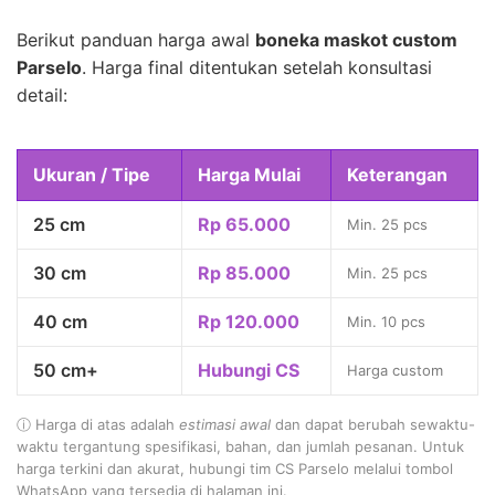
Berikut panduan harga awal
boneka maskot custom
Parselo
. Harga final ditentukan setelah konsultasi
detail:
Ukuran / Tipe
Harga Mulai
Keterangan
25 cm
Rp 65.000
Min. 25 pcs
30 cm
Rp 85.000
Min. 25 pcs
40 cm
Rp 120.000
Min. 10 pcs
50 cm+
Hubungi CS
Harga custom
ⓘ Harga di atas adalah
estimasi awal
dan dapat berubah sewaktu-
waktu tergantung spesifikasi, bahan, dan jumlah pesanan. Untuk
harga terkini dan akurat, hubungi tim CS Parselo melalui tombol
WhatsApp yang tersedia di halaman ini.