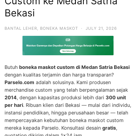
Custom ke Medan Satria
Bekasi
BANTAL LEHER
,
BONEKA MASKOT
·
JULY 21, 2026
Butuh
boneka maskot custom di Medan Satria Bekasi
dengan kualitas terjamin dan harga transparan?
Parselo.com
adalah solusinya. Kami produsen
merchandise custom yang telah berpengalaman sejak
2014
, dengan kapasitas produksi lebih dari
300 unit
per hari
. Ribuan klien dari Bekasi — mulai dari individu,
instansi pendidikan, hingga perusahaan besar — telah
mempercayakan kebutuhan boneka maskot custom
mereka kepada Parselo. Konsultasi desain
gratis
,
quotation dikirim dalam 1×24 jam.