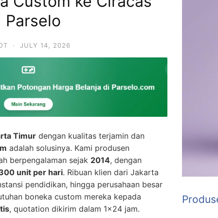
ka Custom ke Ciracas
| Parselo
OT
·
JULY 14, 2026
rta Timur
dengan kualitas terjamin dan
om
adalah solusinya. Kami produsen
lah berpengalaman sejak
2014
, dengan
300 unit per hari
. Ribuan klien dari Jakarta
instansi pendidikan, hingga perusahaan besar
utuhan boneka custom mereka kepada
Produs
tis
, quotation dikirim dalam 1×24 jam.