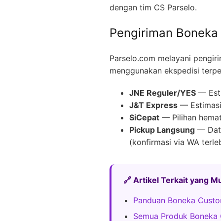
dengan tim CS Parselo.
Pengiriman Boneka 
Parselo.com melayani pengir
menggunakan ekspedisi terpe
JNE Reguler/YES
— Esti
J&T Express
— Estimasi 
SiCepat
— Pilihan hemat
Pickup Langsung
— Data
(konfirmasi via WA terle
🔗 Artikel Terkait yang 
Panduan Boneka Custo
Semua Produk Boneka 