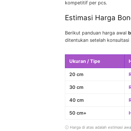
kompetitif per pcs.
Estimasi Harga Bo
Berikut panduan harga awal
b
ditentukan setelah konsultasi 
Ukuran / Tipe
20 cm
30 cm
40 cm
50 cm+
ⓘ Harga di atas adalah
estimasi awa