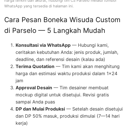
harga terkini dan akurat, hubungi tim CS Parselo melalui tombol
WhatsApp yang tersedia di halaman ini.
Cara Pesan Boneka Wisuda Custom
di Parselo — 5 Langkah Mudah
Konsultasi via WhatsApp
— Hubungi kami,
ceritakan kebutuhan Anda: jenis produk, jumlah,
deadline, dan referensi desain (kalau ada)
Terima Quotation
— Tim kami akan menghitung
harga dan estimasi waktu produksi dalam 1×24
jam
Approval Desain
— Tim desainer membuat
mockup digital untuk disetujui. Revisi gratis
sampai Anda puas
DP dan Mulai Produksi
— Setelah desain disetujui
dan DP 50% masuk, produksi dimulai (7—14 hari
kerja)