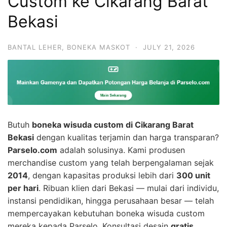
Custom ke Cikarang Barat
Bekasi
BANTAL LEHER
,
BONEKA MASKOT
·
JULY 21, 2026
Butuh
boneka wisuda custom di Cikarang Barat
Bekasi
dengan kualitas terjamin dan harga transparan?
Parselo.com
adalah solusinya. Kami produsen
merchandise custom yang telah berpengalaman sejak
2014
, dengan kapasitas produksi lebih dari
300 unit
per hari
. Ribuan klien dari Bekasi — mulai dari individu,
instansi pendidikan, hingga perusahaan besar — telah
mempercayakan kebutuhan boneka wisuda custom
mereka kepada Parselo. Konsultasi desain
gratis
,