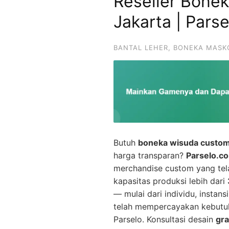
Reseller Bone
Jakarta | Parse
BANTAL LEHER
,
BONEKA MASK
Butuh
boneka wisuda custom 
harga transparan?
Parselo.c
merchandise custom yang te
kapasitas produksi lebih dari
— mulai dari individu, instan
telah mempercayakan kebutu
Parselo. Konsultasi desain
gra