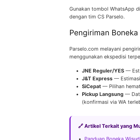
Gunakan tombol WhatsApp di 
dengan tim CS Parselo.
Pengiriman Boneka
Parselo.com melayani pengir
menggunakan ekspedisi terpe
JNE Reguler/YES
— Esti
J&T Express
— Estimasi 
SiCepat
— Pilihan hemat
Pickup Langsung
— Data
(konfirmasi via WA terle
🔗 Artikel Terkait yang 
Panduan Boneka Wisu