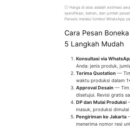
ⓘ Harga di atas adalah
estimasi awa
spesifikasi, bahan, dan jumlah pesa
Parselo melalui tombol WhatsApp yan
Cara Pesan Boneka
5 Langkah Mudah
Konsultasi via WhatsAp
Anda: jenis produk, juml
Terima Quotation
— Tim
waktu produksi dalam 1
Approval Desain
— Tim 
disetujui. Revisi gratis
DP dan Mulai Produksi
—
masuk, produksi dimulai 
Pengiriman ke Jakarta
—
menerima nomor resi un