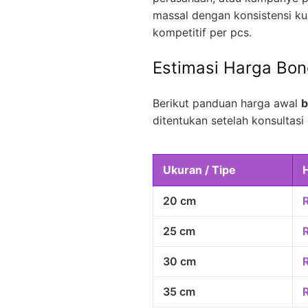
massal dengan konsistensi kua
kompetitif per pcs.
Estimasi Harga Bo
Berikut panduan harga awal
b
ditentukan setelah konsultasi 
Ukuran / Tipe
20 cm
25 cm
30 cm
35 cm