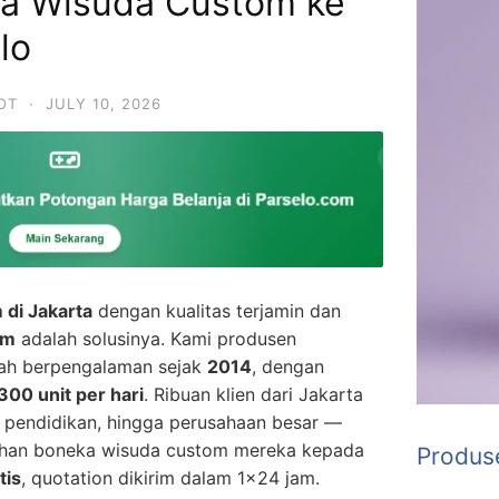
ka Wisuda Custom ke
lo
OT
·
JULY 10, 2026
di Jakarta
dengan kualitas terjamin dan
om
adalah solusinya. Kami produsen
lah berpengalaman sejak
2014
, dengan
300 unit per hari
. Ribuan klien dari Jakarta
si pendidikan, hingga perusahaan besar —
han boneka wisuda custom mereka kepada
Produs
tis
, quotation dikirim dalam 1×24 jam.