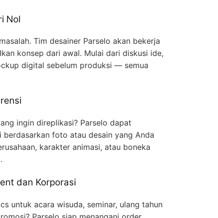
i Nol
 masalah. Tim desainer Parselo akan bekerja
n konsep dari awal. Mulai dari diskusi ide,
ckup digital sebelum produksi — semua
rensi
ng ingin direplikasi? Parselo dapat
gi berdasarkan foto atau desain yang Anda
erusahaan, karakter animasi, atau boneka
.
ent dan Korporasi
cs untuk acara wisuda, seminar, ulang tahun
romosi? Parselo siap menangani order