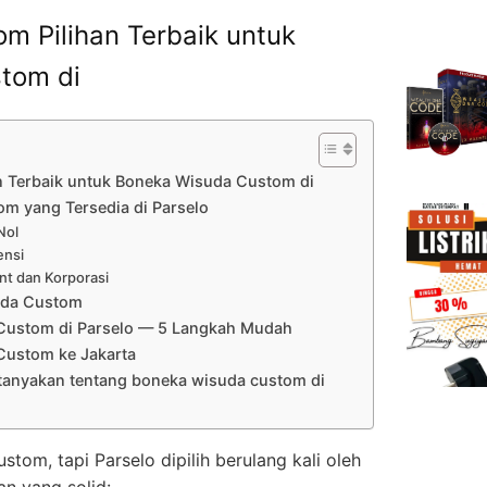
m Pilihan Terbaik untuk
tom di
n Terbaik untuk Boneka Wisuda Custom di
om yang Tersedia di Parselo
Nol
ensi
nt dan Korporasi
uda Custom
Custom di Parselo — 5 Langkah Mudah
Custom ke Jakarta
itanyakan tentang boneka wisuda custom di
om, tapi Parselo dipilih berulang kali oleh
an yang solid: