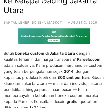
ke Kelapa Gading Jakarta
Utara
BANTAL LEHER
,
BONEKA MASKOT
·
AUGUST 3, 2026
Butuh
boneka custom di Jakarta Utara
dengan
kualitas terjamin dan harga transparan?
Parselo.com
adalah solusinya. Kami produsen merchandise custom
yang telah berpengalaman sejak
2014
, dengan
kapasitas produksi lebih dari
300 unit per hari
. Ribuan
klien dari Jakarta Utara — mulai dari individu, instansi
pendidikan, hingga perusahaan besar — telah
mempercayakan kebutuhan boneka custom mereka
kepada Parselo. Konsultasi desain
gratis
, quotation
dikirim dalam 1×24 jam.