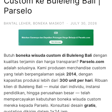
Custom ke Buleleng Bali |
Parselo
BANTAL LEHER
,
BONEKA MASKOT
·
JULY 30, 2026
Butuh
boneka wisuda custom di Buleleng Bali
dengan
kualitas terjamin dan harga transparan?
Parselo.com
adalah solusinya. Kami produsen merchandise custom
yang telah berpengalaman sejak
2014
, dengan
kapasitas produksi lebih dari
300 unit per hari
. Ribuan
klien di Buleleng Bali — mulai dari individu, instansi
pendidikan, hingga perusahaan besar — telah
mempercayakan kebutuhan boneka wisuda custom
mereka kepada Parselo. Konsultasi desain
gratis
,
quotation dikirim dalam 1×24 jam.