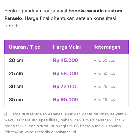
Berikut panduan harga awal
boneka wisuda custom
Parselo
. Harga final ditentukan setelah konsultasi
detail:
Ukuran / Tipe
Harga Mulai
Keterangan
20 cm
Rp 45.000
Min. 50 pcs
25 cm
Rp 58.000
Min. 50 pcs
30 cm
Rp 72.000
Min. 25 pcs
35 cm
Rp 95.000
Min. 25 pcs
ⓘ Harga di atas adalah
estimasi awal
dan dapat berubah sewaktu-
waktu tergantung spesifikasi, bahan, dan jumlah pesanan. Untuk
harga terkini dan akurat, hubungi tim CS Parselo melalui tombol
WhatsApp yang tersedia di halaman ini.