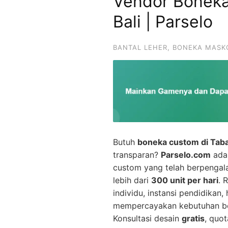
Vendor Bonek
Bali | Parselo
BANTAL LEHER
,
BONEKA MASK
Butuh
boneka custom di Taba
transparan?
Parselo.com
adal
custom yang telah berpenga
lebih dari
300 unit per hari
. 
individu, instansi pendidikan
mempercayakan kebutuhan bo
Konsultasi desain
gratis
, quot