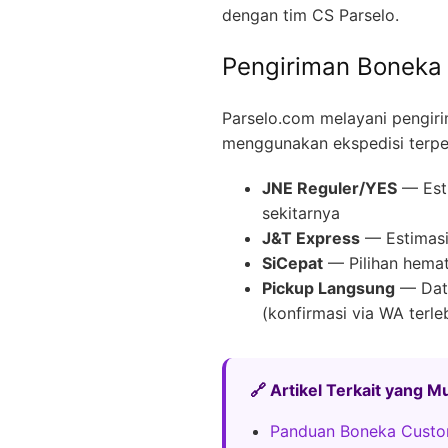
dengan tim CS Parselo.
Pengiriman Boneka 
Parselo.com melayani pengir
menggunakan ekspedisi terpe
JNE Reguler/YES
— Esti
sekitarnya
J&T Express
— Estimasi 
SiCepat
— Pilihan hemat
Pickup Langsung
— Data
(konfirmasi via WA terle
🔗 Artikel Terkait yang 
Panduan Boneka Custo