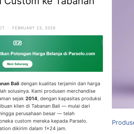
a Custom ke Tabanan
OT
·
FEBRUARY 23, 2026
nan Bali
dengan kualitas terjamin dan harga
ah solusinya. Kami produsen merchandise
laman sejak
2014
, dengan kapasitas produksi
Ribuan klien di Tabanan Bali — mulai dari
, hingga perusahaan besar — telah
neka custom mereka kepada Parselo.
Produs
ation dikirim dalam 1×24 jam.