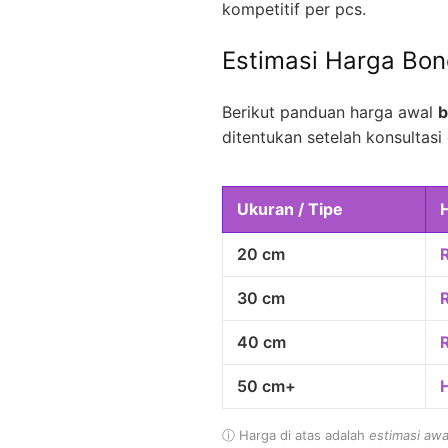
kompetitif per pcs.
Estimasi Harga Bo
Berikut panduan harga awal
b
ditentukan setelah konsultasi 
Ukuran / Tipe
20 cm
30 cm
40 cm
50 cm+
ⓘ Harga di atas adalah
estimasi awa