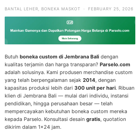
BANTAL LEHER
,
BONEKA MASKOT
·
FEBRUARY 25, 2026
Butuh
boneka custom di Jembrana Bali
dengan
kualitas terjamin dan harga transparan?
Parselo.com
adalah solusinya. Kami produsen merchandise custom
yang telah berpengalaman sejak
2014
, dengan
kapasitas produksi lebih dari
300 unit per hari
. Ribuan
klien di Jembrana Bali — mulai dari individu, instansi
pendidikan, hingga perusahaan besar — telah
mempercayakan kebutuhan boneka custom mereka
kepada Parselo. Konsultasi desain
gratis
, quotation
dikirim dalam 1×24 jam.