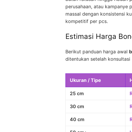
perusahaan, atau kampanye p
massal dengan konsistensi kua
kompetitif per pcs.
Estimasi Harga Bo
Berikut panduan harga awal
b
ditentukan setelah konsultasi 
Ukuran / Tipe
25 cm
30 cm
40 cm