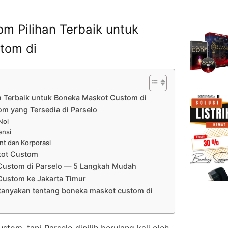
m Pilihan Terbaik untuk
tom di
n Terbaik untuk Boneka Maskot Custom di
m yang Tersedia di Parselo
Nol
ensi
nt dan Korporasi
kot Custom
Custom di Parselo — 5 Langkah Mudah
Custom ke Jakarta Timur
itanyakan tentang boneka maskot custom di
om, tapi Parselo dipilih berulang kali oleh