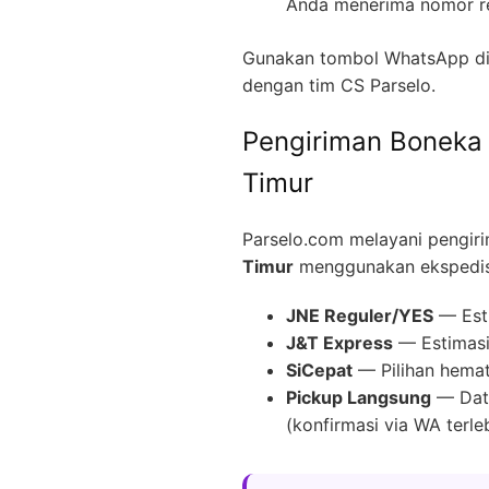
Anda menerima nomor re
Gunakan tombol WhatsApp di 
dengan tim CS Parselo.
Pengiriman Boneka
Timur
Parselo.com melayani pengir
Timur
menggunakan ekspedisi
JNE Reguler/YES
— Esti
J&T Express
— Estimasi 
SiCepat
— Pilihan hemat
Pickup Langsung
— Data
(konfirmasi via WA terle