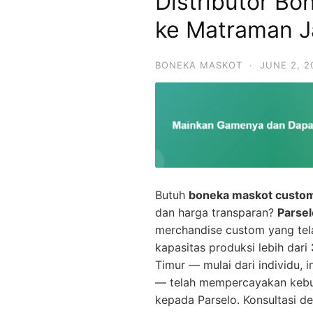
Distributor B
ke Matraman J
BONEKA MASKOT
·
JUNE 2, 2
Butuh
boneka maskot custom
dan harga transparan?
Parse
merchandise custom yang te
kapasitas produksi lebih dari
Timur — mulai dari individu, 
— telah mempercayakan keb
kepada Parselo. Konsultasi d