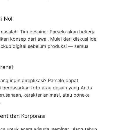
i Nol
 masalah. Tim desainer Parselo akan bekerja
n konsep dari awal. Mulai dari diskusi ide,
ckup digital sebelum produksi — semua
rensi
ng ingin direplikasi? Parselo dapat
gi berdasarkan foto atau desain yang Anda
erusahaan, karakter animasi, atau boneka
.
ent dan Korporasi
cs untuk acara wisuda, seminar, ulang tahun