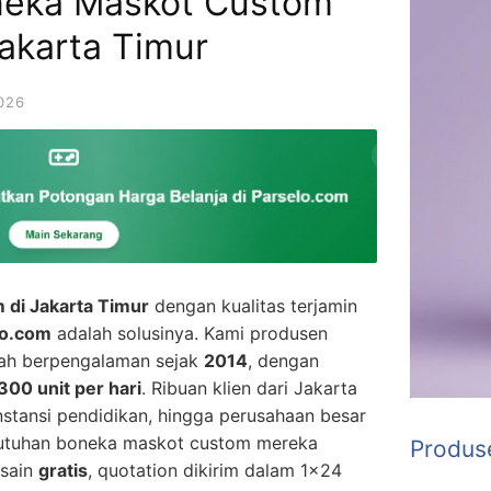
oneka Maskot Custom
akarta Timur
026
 di Jakarta Timur
dengan kualitas terjamin
lo.com
adalah solusinya. Kami produsen
lah berpengalaman sejak
2014
, dengan
300 unit per hari
. Ribuan klien dari Jakarta
instansi pendidikan, hingga perusahaan besar
utuhan boneka maskot custom mereka
Produs
esain
gratis
, quotation dikirim dalam 1×24