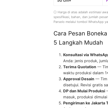
50 cm+
ⓘ Harga di atas adalah
estimasi awa
spesifikasi, bahan, dan jumlah pesa
Parselo melalui tombol WhatsApp yan
Cara Pesan Boneka
5 Langkah Mudah
Konsultasi via WhatsAp
Anda: jenis produk, juml
Terima Quotation
— Tim
waktu produksi dalam 1
Approval Desain
— Tim 
disetujui. Revisi gratis
DP dan Mulai Produksi
—
masuk, produksi dimulai 
Pengiriman ke Jakarta 