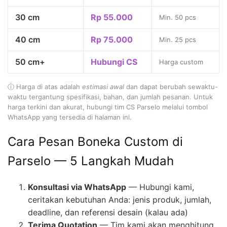
30 cm
Rp 55.000
Min. 50 pcs
40 cm
Rp 75.000
Min. 25 pcs
50 cm+
Hubungi CS
Harga custom
ⓘ Harga di atas adalah
estimasi awal
dan dapat berubah sewaktu-
waktu tergantung spesifikasi, bahan, dan jumlah pesanan. Untuk
harga terkini dan akurat, hubungi tim CS Parselo melalui tombol
WhatsApp yang tersedia di halaman ini.
Cara Pesan Boneka Custom di
Parselo — 5 Langkah Mudah
Konsultasi via WhatsApp
— Hubungi kami,
ceritakan kebutuhan Anda: jenis produk, jumlah,
deadline, dan referensi desain (kalau ada)
Terima Quotation
— Tim kami akan menghitung