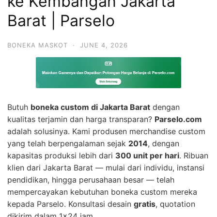
ke Kembangan Jakarta
Barat | Parselo
BONEKA MASKOT
·
JUNE 4, 2026
Butuh
boneka custom di Jakarta Barat
dengan
kualitas terjamin dan harga transparan?
Parselo.com
adalah solusinya. Kami produsen merchandise custom
yang telah berpengalaman sejak
2014
, dengan
kapasitas produksi lebih dari
300 unit per hari
. Ribuan
klien dari Jakarta Barat — mulai dari individu, instansi
pendidikan, hingga perusahaan besar — telah
mempercayakan kebutuhan boneka custom mereka
kepada Parselo. Konsultasi desain
gratis
, quotation
dikirim dalam 1×24 jam.