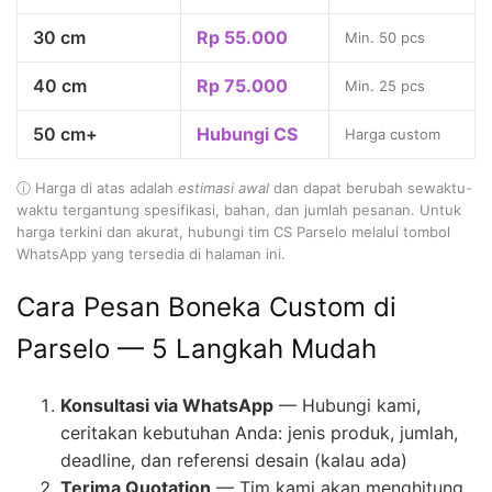
30 cm
Rp 55.000
Min. 50 pcs
40 cm
Rp 75.000
Min. 25 pcs
50 cm+
Hubungi CS
Harga custom
ⓘ Harga di atas adalah
estimasi awal
dan dapat berubah sewaktu-
waktu tergantung spesifikasi, bahan, dan jumlah pesanan. Untuk
harga terkini dan akurat, hubungi tim CS Parselo melalui tombol
WhatsApp yang tersedia di halaman ini.
Cara Pesan Boneka Custom di
Parselo — 5 Langkah Mudah
Konsultasi via WhatsApp
— Hubungi kami,
ceritakan kebutuhan Anda: jenis produk, jumlah,
deadline, dan referensi desain (kalau ada)
Terima Quotation
— Tim kami akan menghitung