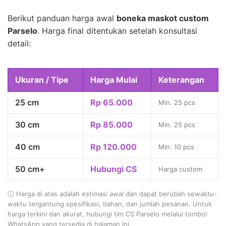
Berikut panduan harga awal
boneka maskot custom
Parselo
. Harga final ditentukan setelah konsultasi
detail:
Ukuran / Tipe
Harga Mulai
Keterangan
25 cm
Rp 65.000
Min. 25 pcs
30 cm
Rp 85.000
Min. 25 pcs
40 cm
Rp 120.000
Min. 10 pcs
50 cm+
Hubungi CS
Harga custom
ⓘ Harga di atas adalah
estimasi awal
dan dapat berubah sewaktu-
waktu tergantung spesifikasi, bahan, dan jumlah pesanan. Untuk
harga terkini dan akurat, hubungi tim CS Parselo melalui tombol
WhatsApp yang tersedia di halaman ini.