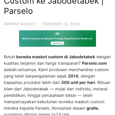
Custom ke Jabodetabek |
Parselo
BONEKA MASKOT
·
FEBRUARY 23, 2026
Butuh
boneka maskot custom di Jabodetabek
dengan
kualitas terjamin dan harga transparan?
Parselo.com
adalah solusinya. Kami produsen merchandise custom
yang telah berpengalaman sejak
2014
, dengan
kapasitas produksi lebih dari
300 unit per hari
. Ribuan
klien dari Jabodetabek — mulai dari individu, instansi
pendidikan, hingga perusahaan besar — telah
mempercayakan kebutuhan boneka maskot custom
mereka kepada Parselo. Konsultasi desain
gratis
,
quotation dikirim dalam 1×24 jam.