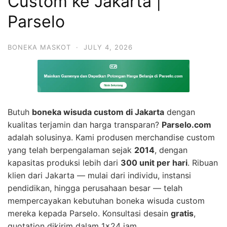
Custom ke Jakarta |
Parselo
BONEKA MASKOT
·
JULY 4, 2026
Butuh
boneka wisuda custom di Jakarta
dengan
kualitas terjamin dan harga transparan?
Parselo.com
adalah solusinya. Kami produsen merchandise custom
yang telah berpengalaman sejak
2014
, dengan
kapasitas produksi lebih dari
300 unit per hari
. Ribuan
klien dari Jakarta — mulai dari individu, instansi
pendidikan, hingga perusahaan besar — telah
mempercayakan kebutuhan boneka wisuda custom
mereka kepada Parselo. Konsultasi desain
gratis
,
quotation dikirim dalam 1×24 jam.