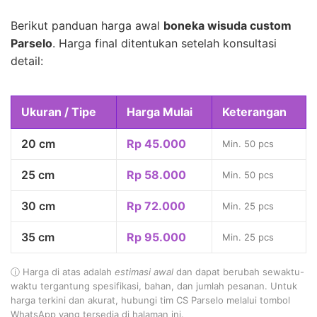
Berikut panduan harga awal
boneka wisuda custom
Parselo
. Harga final ditentukan setelah konsultasi
detail:
Ukuran / Tipe
Harga Mulai
Keterangan
20 cm
Rp 45.000
Min. 50 pcs
25 cm
Rp 58.000
Min. 50 pcs
30 cm
Rp 72.000
Min. 25 pcs
35 cm
Rp 95.000
Min. 25 pcs
ⓘ Harga di atas adalah
estimasi awal
dan dapat berubah sewaktu-
waktu tergantung spesifikasi, bahan, dan jumlah pesanan. Untuk
harga terkini dan akurat, hubungi tim CS Parselo melalui tombol
WhatsApp yang tersedia di halaman ini.