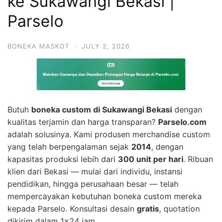
ke Sukawangi Bekasi |
Parselo
BONEKA MASKOT
·
JULY 2, 2026
Butuh
boneka custom di Sukawangi Bekasi
dengan
kualitas terjamin dan harga transparan?
Parselo.com
adalah solusinya. Kami produsen merchandise custom
yang telah berpengalaman sejak
2014
, dengan
kapasitas produksi lebih dari
300 unit per hari
. Ribuan
klien dari Bekasi — mulai dari individu, instansi
pendidikan, hingga perusahaan besar — telah
mempercayakan kebutuhan boneka custom mereka
kepada Parselo. Konsultasi desain
gratis
, quotation
dikirim dalam 1×24 jam.