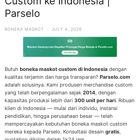
Custom ke Indonesia |
Parselo
BONEKA MASKOT
·
JULY 4, 2026
Butuh
boneka maskot custom di Indonesia
dengan
kualitas terjamin dan harga transparan?
Parselo.com
adalah solusinya. Kami produsen merchandise custom
yang telah berpengalaman sejak
2014
, dengan
kapasitas produksi lebih dari
300 unit per hari
. Ribuan
klien di Indonesia — mulai dari individu, instansi
pendidikan, hingga perusahaan besar — telah
mempercayakan kebutuhan boneka maskot custom
mereka kepada Parselo. Konsultasi desain
gratis
,
quotation dikirim dalam 1×24 jam.