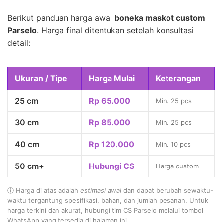
Berikut panduan harga awal
boneka maskot custom
Parselo
. Harga final ditentukan setelah konsultasi
detail:
Ukuran / Tipe
Harga Mulai
Keterangan
25 cm
Rp 65.000
Min. 25 pcs
30 cm
Rp 85.000
Min. 25 pcs
40 cm
Rp 120.000
Min. 10 pcs
50 cm+
Hubungi CS
Harga custom
ⓘ Harga di atas adalah
estimasi awal
dan dapat berubah sewaktu-
waktu tergantung spesifikasi, bahan, dan jumlah pesanan. Untuk
harga terkini dan akurat, hubungi tim CS Parselo melalui tombol
WhatsApp yang tersedia di halaman ini.