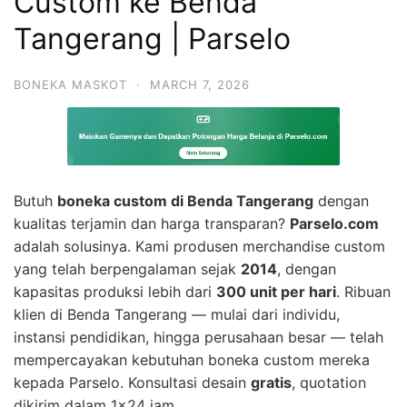
Custom ke Benda
Tangerang | Parselo
BONEKA MASKOT
·
MARCH 7, 2026
Butuh
boneka custom di Benda Tangerang
dengan
kualitas terjamin dan harga transparan?
Parselo.com
adalah solusinya. Kami produsen merchandise custom
yang telah berpengalaman sejak
2014
, dengan
kapasitas produksi lebih dari
300 unit per hari
. Ribuan
klien di Benda Tangerang — mulai dari individu,
instansi pendidikan, hingga perusahaan besar — telah
mempercayakan kebutuhan boneka custom mereka
kepada Parselo. Konsultasi desain
gratis
, quotation
dikirim dalam 1×24 jam.